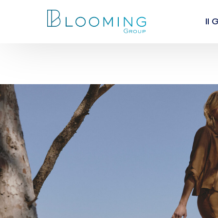
Il
Chi
I va
Lea
Peo