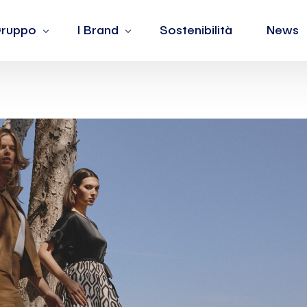
 Gruppo
I Brand
Sostenibilità
News
 siamo
Barotto
lori
Burger King
dership
Fiorella Rubino
ple
Jean Louis David
La Yogurteria
Oltre
The Barber & Co