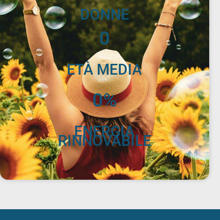
DONNE
0
ETÀ MEDIA
0
%
ENERGIA
RINNOVABILE