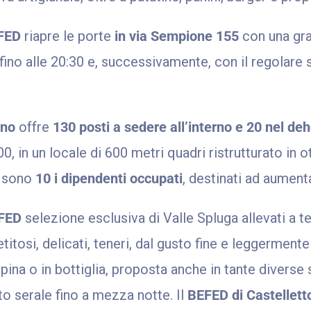
EFED
riapre le porte
in via Sempione 155
con una gra
 fino alle 20:30 e, successivamente, con il regolare s
cino
offre
130 posti a sedere all’interno e 20 nel de
00, in un locale di 600 metri quadri ristrutturato in o
a sono
10 i dipendenti occupati
, destinati ad aument
EFED
selezione esclusiva di Valle Spluga allevati a t
itosi, delicati, teneri, dal gusto fine e leggerment
 spina o in bottiglia, proposta anche in tante diverse
to serale fino a mezza notte. Il
BEFED di Castellett