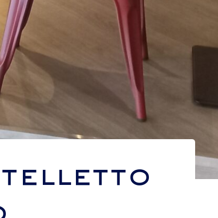
telletto
o