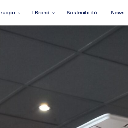
 Gruppo
I Brand
Sostenibilità
News
 siamo
Barotto
lori
Burger King
dership
Fiorella Rubino
ple
Jean Louis David
La Yogurteria
Oltre
The Barber & Co