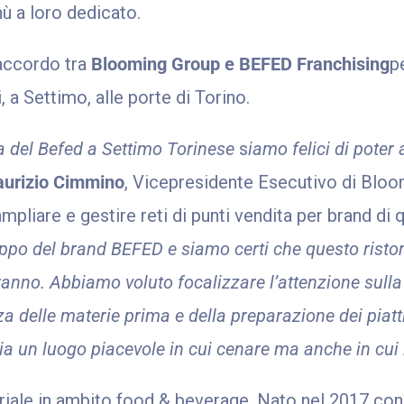
ù a loro dedicato.
’accordo tra
Blooming Group e BEFED Franchising
p
, a Settimo, alle porte di Torino.
a del Befed a Settimo Torinese
s
iamo felici di poter
urizio Cimmino
, Vicepresidente Esecutivo di Bloo
mpliare e gestire reti di punti vendita per brand di q
uppo del brand BEFED e siamo certi che questo ristor
eranno. Abbiamo voluto focalizzare l’attenzione sulla
za delle materie prima e della preparazione dei piatti
ia un luogo piacevole in cui cenare ma anche in cui 
triale in ambito food & beverage. Nato nel 2017 co