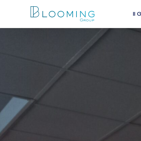
Il
Chi
I va
Lea
Peo