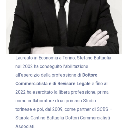
Laureato in Economia a Torino, Stefano Battaglia
nel 2002 ha conseguito l’abilitazione
all’esercizio della professione di
Dottore
Commercialista e di Revisore Legale
e fino al
2022 ha esercitato la libera professione, prima
come collaboratore di un primario Studio
torinese e poi, dal 2009, come partner di SCBS –
Starola Cantino Battaglia Dottori Commercialisti
Associati.