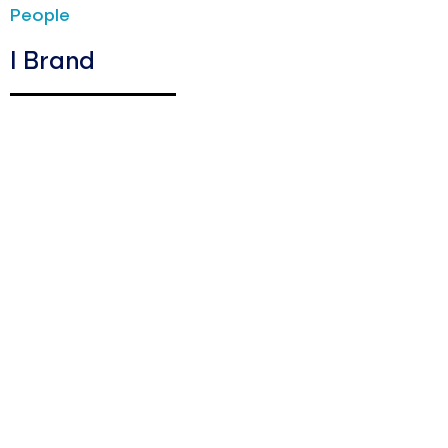
People
I Brand
Barotto
Burger King
Fiorella Rubino
Jean Louis David
La Yogurteria
Oltre
The Barber & Co
News