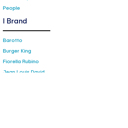
People
I Brand
Barotto
Burger King
Fiorella Rubino
Jean Louis David
La Yogurteria
Oltre
The Barber & Co
News