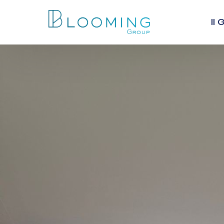
Il
Chi
I va
Lea
Peo