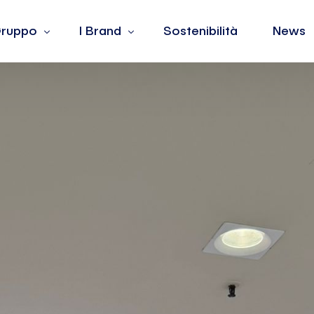
 Gruppo
I Brand
Sostenibilità
News
 siamo
Barotto
lori
Burger King
dership
Fiorella Rubino
ple
Jean Louis David
La Yogurteria
Oltre
The Barber & Co