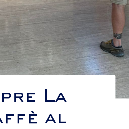
pre La
ffè al