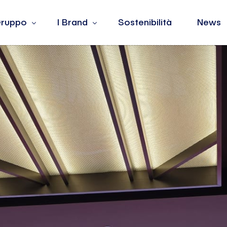
 Gruppo
I Brand
Sostenibilità
News
 siamo
Barotto
lori
Burger King
dership
Fiorella Rubino
ple
Jean Louis David
La Yogurteria
Oltre
The Barber & Co