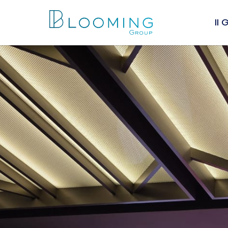
Il
Chi
I va
Lea
Peo