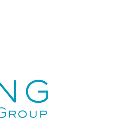
no, Corso Vittorio Emanuele II n. 44,
e amministrativa in Italia, Torino,
 n. 22, 10153, con codice fiscale e
 12177260010, iscritta presso il
lle Imprese di Torino, R.E.A.
E s.r.l., con sede legale in Italia,
so Vittorio Emanuele II n. 44,
e amministrativa in Italia, Torino,
 n. 22, 10153, con codice fiscale e
 03820960239, iscritta presso il
lle Imprese di Torino, R.E.A.
S s.r.l., con sede legale in Italia,
so Vittorio Emanuele II n. 44,
e amministrativa in Italia, Torino,
 n. 22, 10153, con codice fiscale e
 12504130019, iscritta presso il
lle Imprese di Torino, R.E.A.
AL s.r.l., con sede legale in Italia,