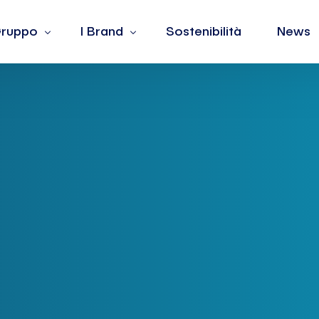
 Gruppo
I Brand
Sostenibilità
News
 siamo
Barotto
lori
Burger King
dership
Fiorella Rubino
ple
Jean Louis David
La Yogurteria
Oltre
The Barber & Co