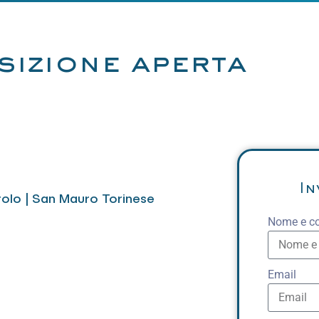
sizione aperta
In
nerolo | San Mauro Torinese
Nome e c
Email