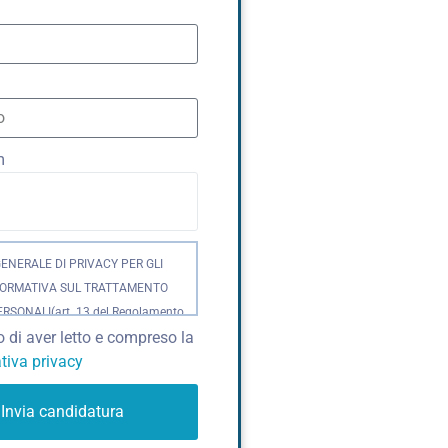
m
GENERALE DI PRIVACY PER GLI
FORMATIVA SUL TRATTAMENTO
ERSONALI(art. 13 del Regolamento
o di aver letto e compreso la
6 – Regolamento Generale sulla
tiva privacy
dei Dati –
IDATITITOLARI DEL
TOBlooming Group S.p.A., con
Invia candidatura
in Italia, Torino, Corso Vittorio