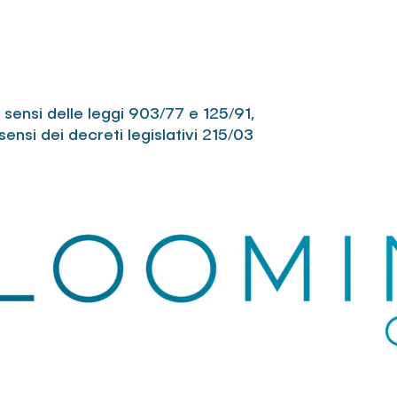
Italia, Tori
10123 e sed
Via Varallo
partita IVA
Registro de
i sensi delle leggi 903/77 e 125/91,
1270487;BFN
sensi dei decreti legislativi 215/03
Torino, Cor
10123 e sed
Via Varallo
partita IVA
Registro de
1315534;BRO
Torino, Cor
10123 e sed
Via Varallo
partita IVA
Registro de
1294827;LOC