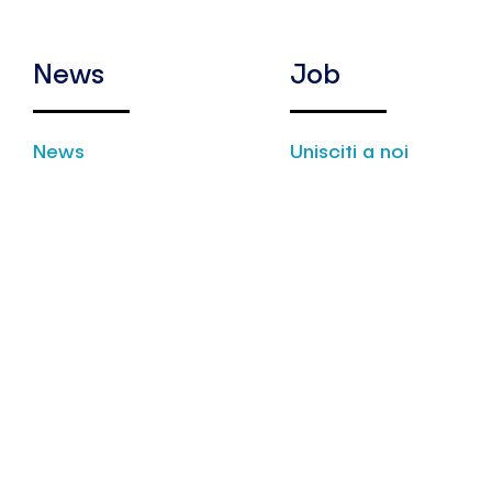
Torino, Cor
10123 e sed
Via Varallo
News
Job
partita IVA
Registro de
1294905;– 
News
Unisciti a noi
“Società” o
“Dati” si in
non esaust
digitale, fi
residenza, 
contatti tel
lavorative e
inseriti ne
inseriti ne
dell’applic
nel sito in
“comuni”), 
titolo esem