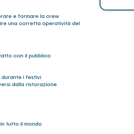
Emanuele II
amministrat
orare e formare la crew
22, 10153, 
tire una corretta operatività del
12603550018
Imprese di 
con sede leg
Emanuele II
amministrat
atto con il pubblico
22, 10153, 
11738120010
Imprese di 
durante i festivi
Food & Beve
versi dalla ristorazione
legale in It
Casa Otello
amministrat
Località Ca
fiscale e p
in tutto il mondo
presso il R
R.E.A. 38102