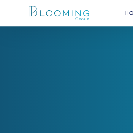
Il
Chi
I va
Lea
Peo