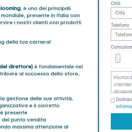
Città
looming
, è uno dei principali
mondiale, presente in Italia con
vire i nostri clienti con prodotti
Telefono
ng della tua carriera!
Curriculu
del direttore)
è fondamentale nel
ribuire al successo dello store.
POLITICA 
UTENTIIN
DEI DATI P
la gestione delle sue attività,
Dichiar
UE 679/201
ganizzativa e il corretto
informa
Protezione 
 è presente
RGPD)CAND
e del punto vendita
TRATTAMEN
tendo massima attenzione al
sede legale 