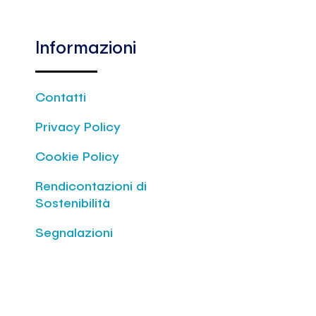
so Vittorio Emanuele II n. 44,
e amministrativa in Italia, Torino,
 n. 22, 10153, con codice fiscale e
Informazioni
 12504770012, iscritta presso il
lle Imprese di Torino, R.E.A.
(di seguito congiuntamente
Contatti
 “Titolari”).DEFINIZIONE DI DATIPer
tendono, a titolo esemplificativo e
Privacy Policy
ivo, nome, cognome, immagine
lmati, luogo e data di nascita,
Cookie Policy
indirizzo di posta elettronica e
Rendicontazioni di
efonici, titolo di studio, esperienze
Sostenibilità
d eventuali ulteriori Dati da Lei
l suo curriculum vitae e da Lei
Segnalazioni
lle schede “Inserimento C.V.”
azione “Posizioni aperte” presente
ternet bloominggroup.it (dati cd.
nonché quelli idonei a rivelare, a
plificativo, lo stato di salute (come