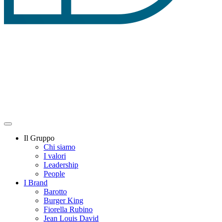
Il Gruppo
Chi siamo
I valori
Leadership
People
I Brand
Barotto
Burger King
Fiorella Rubino
Jean Louis David