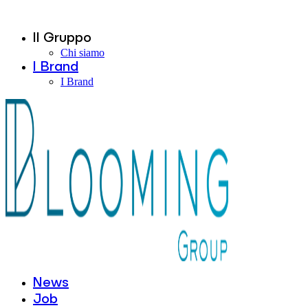
Il Gruppo
Chi siamo
I Brand
I Brand
News
Job