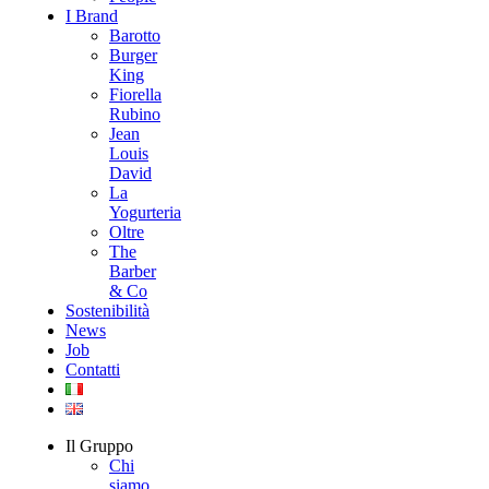
I Brand
Barotto
Burger
King
Fiorella
Rubino
Jean
Louis
David
La
Yogurteria
Oltre
The
Barber
& Co
Sostenibilità
News
Job
Contatti
Il Gruppo
Chi
siamo