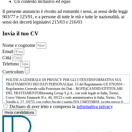
Un contesto inclusivo ed equo
Il presente annuncio è rivolto ad entrambi i sessi, ai sensi delle leggi
903/77 e 125/91, e a persone di tutte le età e tutte le nazionalità, ai
sensi dei decreti legislativi 215/03 e 216/03
Invia il tuo CV
Nome e cognome
Email
Città
Telefono
Curriculum
POLITICA GENERALE DI PRIVACY PER GLI UTENTIINFORMATIVA SUL
TRATTAMENTO DEI DATI PERSONALI(art. 13 del Regolamento UE 679/2016 –
Regolamento Generale sulla Protezione dei Dati – RGPD)CANDIDATITITOLARI
DEL TRATTAMENTOBlooming Group S.p.A., con sede legale in Italia, Torino,
Corso Vittorio Emanuele II n. 44, 10123 e sede amministrativa in Italia, Torino, Via
Varallo n. 22, 10153, con codice fiscale e partita IVA 12603550018, iscritta presso il
Dichiaro di aver letto e compreso la
informativa privacy
Registro delle Imprese di Torino, R.E.A. 1303077;BKNO s.r.l., con sede legale in
Italia, Torino, Corso Vittorio Emanuele II n. 44, 10123 e sede amministrativa in Italia,
Invia candidatura
Torino, Via Varallo n. 22, 10153, con codice fiscale e partita IVA 11738120010,
iscritta presso il Registro delle Imprese di Torino, R.E.A. 1236995;Arilica Food &
Beverage Services s.r.l., con sede legale in Italia, Peschiera del Garda, Località Casa
Otello n. 10, 37019 e sede amministrativa in Italia, Peschiera del Garda, Località Casa