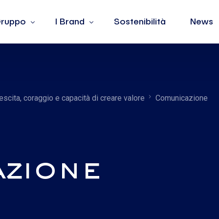
 Gruppo
I Brand
Sostenibilità
News
 siamo
Barotto
lori
Burger King
escita, coraggio e capacità di creare valore
Comunicazione
dership
Fiorella Rubino
ple
Jean Louis David
La Yogurteria
Oltre
zione
The Barber & Co