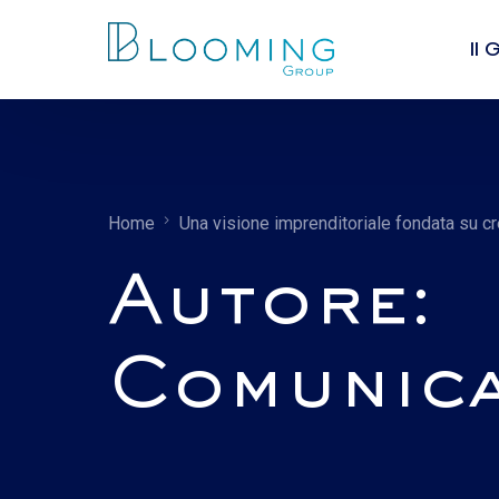
Il
Chi
I va
Home
Una visione imprenditoriale fondata su cr
Lea
Peo
Autore:
Comunica